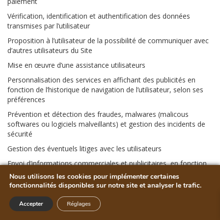
paiement
Vérification, identification et authentification des données
transmises par l’utilisateur
Proposition à l’utilisateur de la possibilité de communiquer avec
d’autres utilisateurs du Site
Mise en œuvre d’une assistance utilisateurs
Personnalisation des services en affichant des publicités en
fonction de l’historique de navigation de l’utilisateur, selon ses
préférences
Prévention et détection des fraudes, malwares (malicous
softwares ou logiciels malveillants) et gestion des incidents de
sécurité
Gestion des éventuels litiges avec les utilisateurs
Envoi d’informations commerciales et publicitaires, en fonction
des préférences de l’utilisateur.
Nous utilisons les cookies pour implémenter certaines
fonctionnalités disponibles sur notre site et analyser le trafic.
3 Partage des données personnelles avec des tiers
Accepter
Réglages
Les données personnelles peuvent être partagées avec des