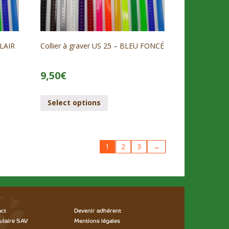
CLAIR
Collier à graver US 25 – BLEU FONCÉ
9,50
€
Select options
1
2
3
→
act
Devenir adhérent
ulaire SAV
Mentions légales