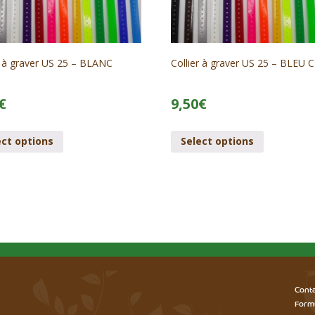
r à graver US 25 – BLANC
Collier à graver US 25 – BLEU 
€
9,50
€
ect options
Select options
Cont
Form