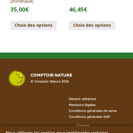
(Rondinaud)
35,00
€
46,45
€
Choix des options
Choix des options
COMPTOIR NATURE
© Comptoir Nature 2026
Devenir adhérent
Mentions légales
Conditions générales de vente
Conditions générales SAV
Contact
Formulaire SAV
Nous utilisons les cookies pour implémenter certaines