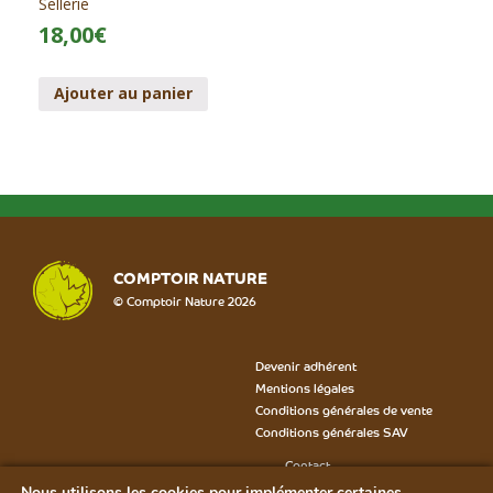
Sellerie
18,00
€
Ajouter au panier
COMPTOIR NATURE
© Comptoir Nature 2026
Devenir adhérent
Mentions légales
Conditions générales de vente
Conditions générales SAV
Contact
Formulaire SAV
Nous utilisons les cookies pour implémenter certaines