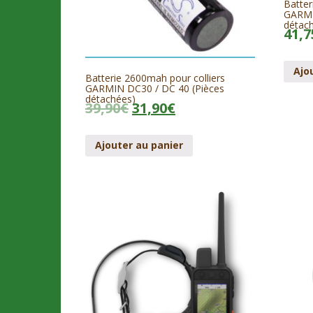
Batter
GARMI
détac
41,7
Ajo
Batterie 2600mah pour colliers
GARMIN DC30 / DC 40 (Pièces
détachées)
39,90
€
31,90
€
Ajouter au panier