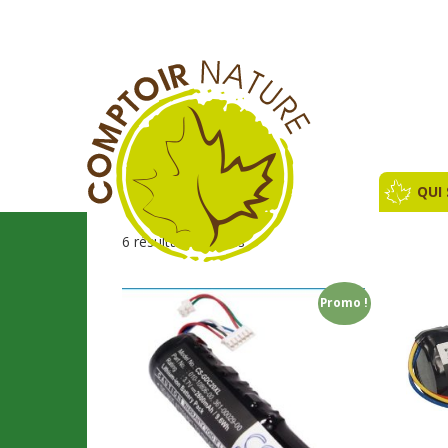
QUI
6 résultats affichés
Promo !