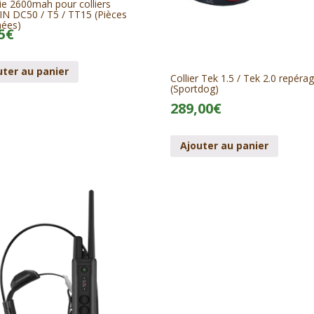
ie 2600mah pour colliers
N DC50 / T5 / TT15 (Pièces
hées)
5
€
uter au panier
Collier Tek 1.5 / Tek 2.0 repéra
(Sportdog)
289,00
€
Ajouter au panier