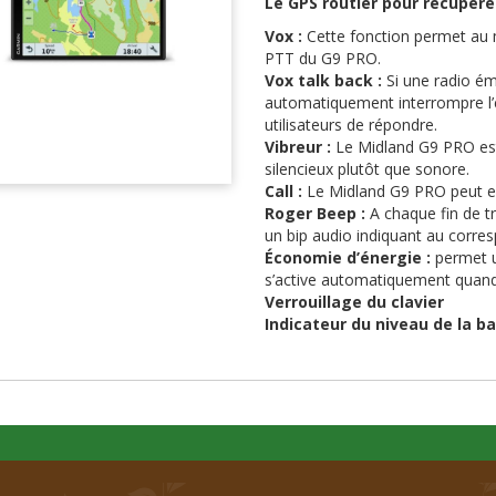
Le GPS routier pour récupére
Vox :
Cette fonction permet au m
PTT du G9 PRO.
Vox talk back :
Si une radio é
automatiquement interrompre l’
utilisateurs de répondre.
Vibreur :
Le Midland G9 PRO est 
silencieux plutôt que sonore.
Call :
Le Midland G9 PRO peut env
Roger Beep :
A chaque fin de t
un bip audio indiquant au corres
Économie d’énergie :
permet u
s’active automatiquement quand 
Verrouillage du clavier
Indicateur du niveau de la ba