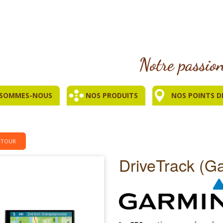
 SOMMES-NOUS
NOS PRODUITS
NOS POINTS D
ETOUR
DriveTrack (G