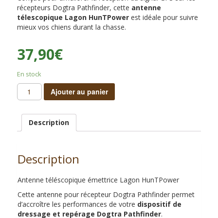
récepteurs Dogtra Pathfinder, cette
antenne
télescopique Lagon HunTPower
est idéale pour suivre
mieux vos chiens durant la chasse.
37,90
€
En stock
quantité
Ajouter au panier
de
Antenne
telescopique
Description
61cm
LAGON
HUNTPOWER
Description
pour
DOGTRA
(Pièces
Antenne téléscopique émettrice Lagon HunTPower
détachées)
Cette antenne pour récepteur Dogtra Pathfinder permet
d’accroître les performances de votre
dispositif de
dressage et repérage Dogtra Pathfinder
.