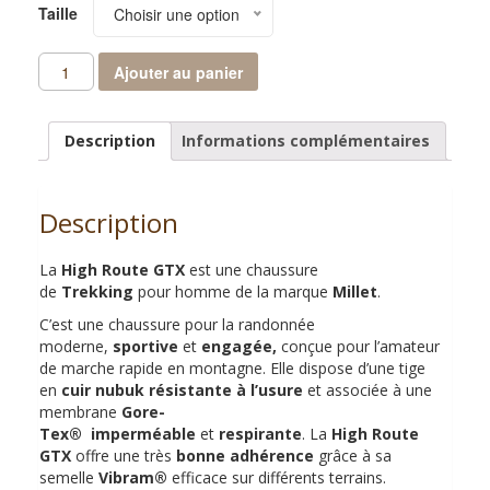
Taille
Choisir une option
quantité
Ajouter au panier
de
Chaussures
HIGH
Description
Informations complémentaires
ROUTE
GTX
MEN
Description
(Millet)
La
High Route GTX
est une chaussure
de
Trekking
pour homme de la marque
Millet
.
C’est une chaussure pour la randonnée
moderne,
sportive
et
engagée,
conçue pour l’amateur
de marche rapide en montagne. Elle dispose d’une tige
en
cuir nubuk résistante à l’usure
et associée à une
membrane
Gore-
Tex®
imperméable
et
respirante
. La
High Route
GTX
offre une très
bonne adhérence
grâce à sa
semelle
Vibram®
efficace sur différents terrains.