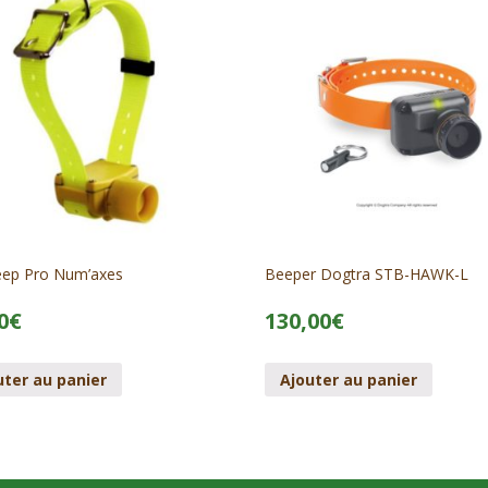
eep Pro Num’axes
Beeper Dogtra STB-HAWK-L
0
€
130,00
€
uter au panier
Ajouter au panier